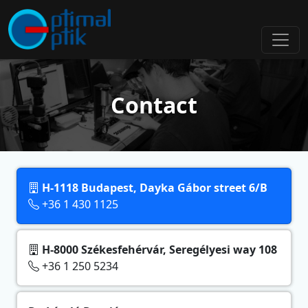
Contact
H-1118 Budapest, Dayka Gábor street 6/B
+36 1 430 1125
H-8000 Székesfehérvár, Seregélyesi way 108
+36 1 250 5234